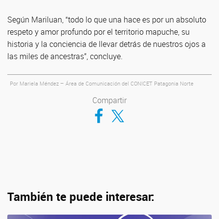
Según Mariluan, “todo lo que una hace es por un absoluto
respeto y amor profundo por el territorio mapuche, su
historia y la conciencia de llevar detrás de nuestros ojos a
las miles de ancestras”, concluye.
Por Mariela Méndez – Área de Comunicación del CONICET Patagonia Norte
Compartir
Compartir en Facebook
Compartir en Twitter
También te puede interesar: