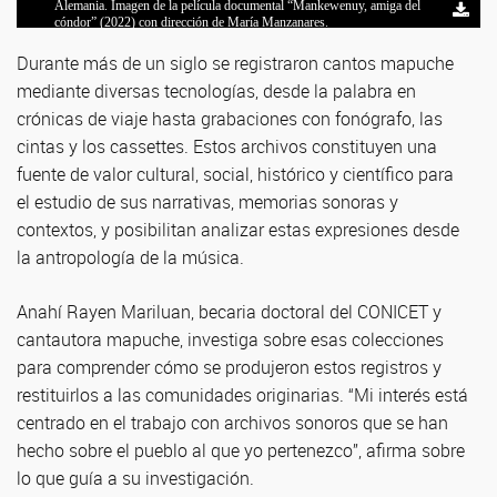
Alemania. Imagen de la película documental “Mankewenuy, amiga del
revinculación de instrumentos y archivos sonoros históricos con
música e instrumentos del pueblo mapuche. Imagen del videoclip
trabajo.
instrumentos de las comunidades.
cóndor” (2022) con dirección de María Manzanares.
comunidades originarias. Fotografía: José Luis Zamora.
realizado por Marion Prieto.
Durante más de un siglo se registraron cantos mapuche
mediante diversas tecnologías, desde la palabra en
crónicas de viaje hasta grabaciones con fonógrafo, las
cintas y los cassettes. Estos archivos constituyen una
fuente de valor cultural, social, histórico y científico para
el estudio de sus narrativas, memorias sonoras y
contextos, y posibilitan analizar estas expresiones desde
la antropología de la música.
Anahí Rayen Mariluan, becaria doctoral del CONICET y
cantautora mapuche, investiga sobre esas colecciones
para comprender cómo se produjeron estos registros y
restituirlos a las comunidades originarias. “Mi interés está
centrado en el trabajo con archivos sonoros que se han
hecho sobre el pueblo al que yo pertenezco”, afirma sobre
lo que guía a su investigación.