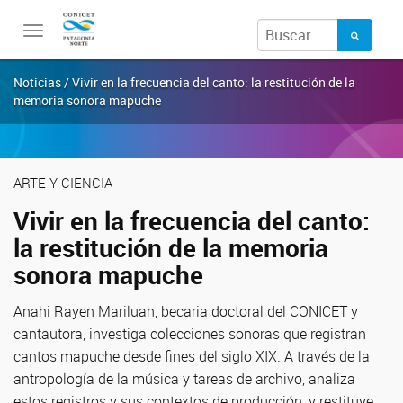
Toggle
navigation
Noticias / Vivir en la frecuencia del canto: la restitución de la
memoria sonora mapuche
ARTE Y CIENCIA
Vivir en la frecuencia del canto:
la restitución de la memoria
sonora mapuche
Anahi Rayen Mariluan, becaria doctoral del CONICET y
cantautora, investiga colecciones sonoras que registran
cantos mapuche desde fines del siglo XIX. A través de la
antropología de la música y tareas de archivo, analiza
estos registros y sus contextos de producción, y restituye