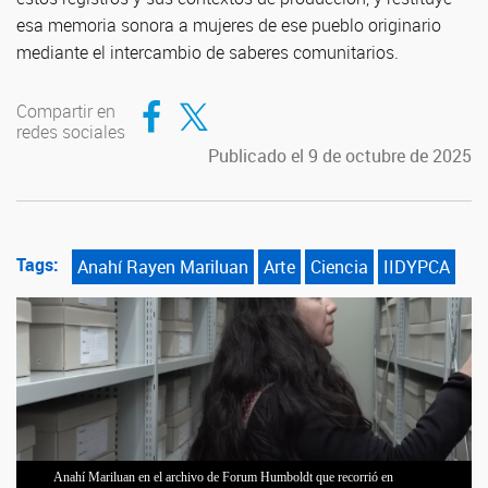
esa memoria sonora a mujeres de ese pueblo originario
mediante el intercambio de saberes comunitarios.
Compartir en Facebook
Compartir en Twitter
Compartir en
redes sociales
Publicado el 9 de octubre de 2025
Tags:
Anahí Rayen Mariluan
Arte
Ciencia
IIDYPCA
Anahí Mariluan en el archivo de Forum Humboldt que recorrió en
La cantautora investiga y trabaja por medio del canto sobre la
Kultruneras, colectivo de mujeres activistas por la recuperación de cantos,
Anahí Mariluan con los materiales de archivo con los que realiza su
La restitución sonora consiste en conocer artefactos sonoros o